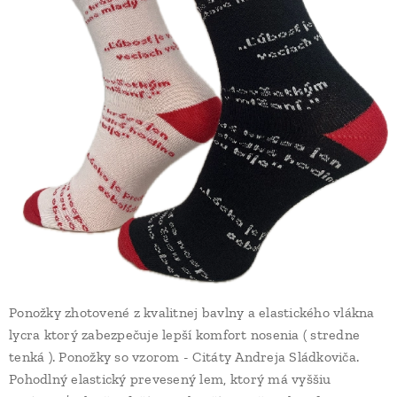
Ponožky zhotovené z kvalitnej bavlny a elastického vlákna
lycra ktorý zabezpečuje lepší komfort nosenia ( stredne
tenká ). Ponožky so vzorom - Citáty Andreja Sládkoviča.
Pohodlný elastický prevesený lem, ktorý má vyššiu