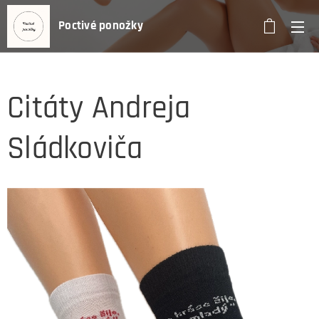
Poctivé ponožky
Citáty Andreja
Sládkoviča