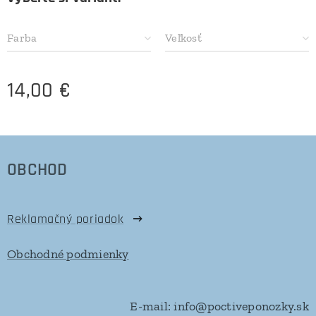
Farba
Veľkosť
14,00
€
OBCHOD
Reklamačný poriadok
Obchodné podmienky
E-mail: info@poctiveponozky.sk