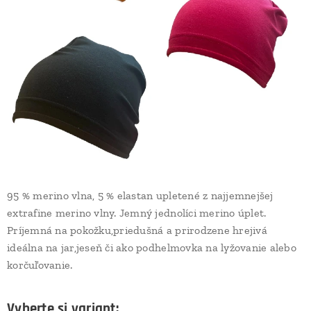
95 % merino vlna, 5 % elastan upletené z najjemnejšej
extrafine merino vlny. Jemný jednolíci merino úplet.
Príjemná na pokožku,priedušná a prirodzene hrejivá
ideálna na jar,jeseň či ako podhelmovka na lyžovanie alebo
korčuľovanie.
Vyberte si variant: