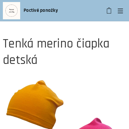
Poctivé ponožky
Tenká merino čiapka
detská